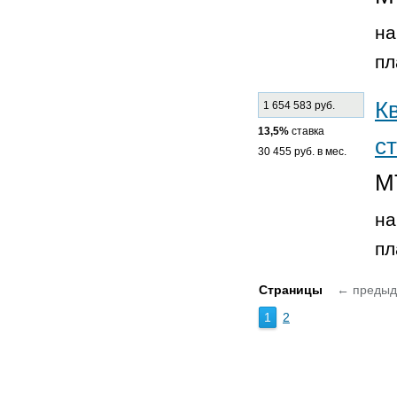
на
пл
К
1 654 583 руб.
13,5%
ставка
ст
30 455 руб. в мес.
М
на
пл
Страницы
← преды
1
2