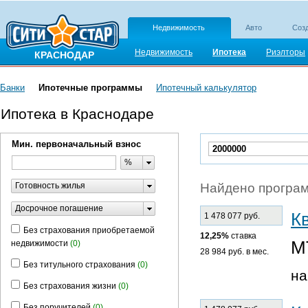
Недвижимость
Авто
Созд
Недвижимость
Ипотека
Риэлторы
КРАСНОДАР
Банки
Ипотечные программы
Ипотечный калькулятор
Ипотека в Краснодаре
Мин. первоначальный взнос
%
Готовность жилья
Найдено програм
Досрочное погашение
К
1 478 077 руб.
Без страхования приобретаемой
12,25%
ставка
М
недвижимости
(0)
28 984 руб. в мес.
Без титульного страхования
(0)
на
Без страхования жизни
(0)
Без поручителей
(0)